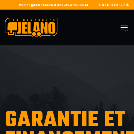
VENTE@LESREMORQUESJELANO.COM
1-866-552-2715
GARANTIE ET