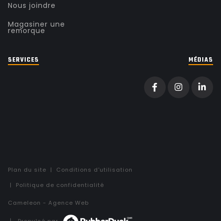
Nous joindre
Magasiner une
remorque
SERVICES
MÉDIAS
Plan du site
Conditions d'utilisation
Politique de confidentialité
C
a
m
e
l
e
o
n
-
Agence Web
Propulsé par