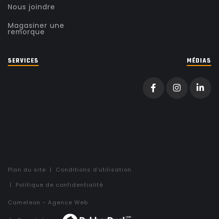
Nous joindre
Magasiner une
remorque
SERVICES
MÉDIAS
Plan du site
Conditions d'utilisation
Politique de confidentialité
C
a
m
e
l
e
o
n
-
Agence Web