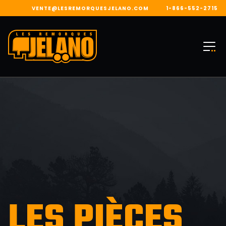
VENTE@LESREMORQUESJELANO.COM
1-866-552-2715
LES PIÈCES