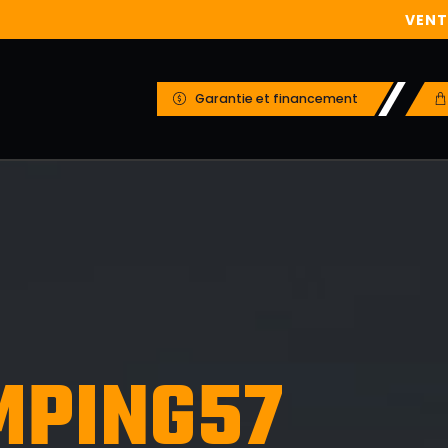
VEN
Garantie et financement
MPING57