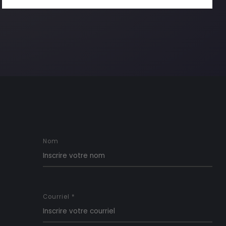
Nom
Courriel *