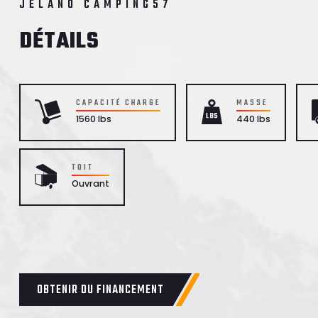
JELANO CAMPING57
DÉTAILS
CAPACITÉ CHARGE
MASSE
1560 lbs
440 lbs
TOIT
Ouvrant
OBTENIR DU FINANCEMENT