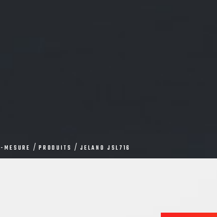
R-MESURE
PRODUITS
JELANO JSL716