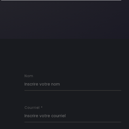
Nom
Courriel *