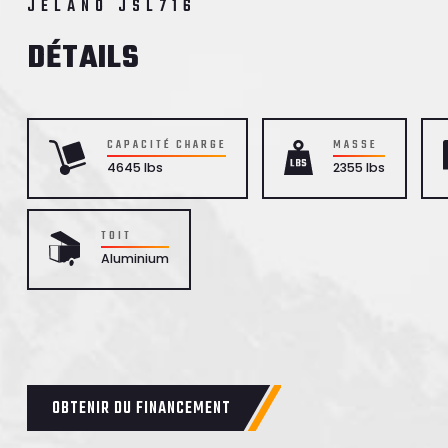
JELANO JSL716
DÉTAILS
CAPACITÉ CHARGE
MASSE
4645 lbs
2355 lbs
TOIT
Aluminium
OBTENIR DU FINANCEMENT