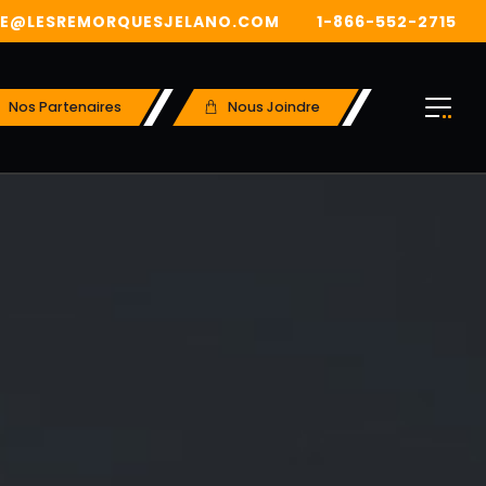
TE@LESREMORQUESJELANO.COM
1-866-552-2715
Nos Partenaires
Nous Joindre