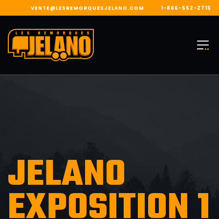
VENTE@LESREMORQUESJELANO.COM
1-866-552-2715
JELANO
EXPOSITION 1